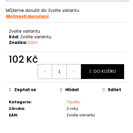
č
u
Můžeme doručit do:
Zvolte variantu
j
Možnosti doručení
e
m
Zvolte variantu
e
Kód:
Zvolte variantu
Značka:
Dam
102 Kč
Měrná
DO KOŠÍKU
cena:
Zeptat se
Hlídat
Sdílet
Kategorie
:
Třpytky
Záruka
:
2 roky
EAN
:
Zvolte variantu