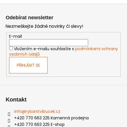
Z
á
Odebírat newsletter
p
Nezmeškejte žádné novinky či slevy!
a
t
E-mail
í
Vložením e-mailu souhlasíte s
podmínkami ochrany
osobních údajů
PŘIHLÁSIT SE
Kontakt
info
@
rybarstvibucek.cz
+420 770 663 225 Kamenná prodejna
+420 770 663 225 E-shop