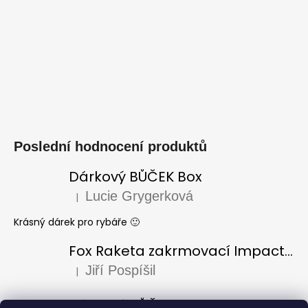
Poslední hodnocení produktů
Dárkový BŮČEK Box
Lucie Grygerková
|
Hodnocení produktu je 5 z 5 hvězdiček.
Krásný dárek pro rybáře 🙂
Fox Raketa zakrmovací Impact Spod
Jiří Pospíšil
|
Hodnocení produktu je 5 z 5 hvězdiček.
Dárkový BŮČEK Box