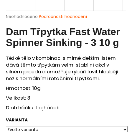
a
j
Průměrné
Neohodnoceno
Podrobnosti hodnocení
í
hodnocení
produktu
Dam Třpytka Fast Water
t
je
?
0,0
Spinner Sinking - 3 10 g
z
5
hvězdiček.
Těžké tělo v kombinaci s mírně delším listem
dává těmto třpytkám velmi stabilní akci v
HLEDAT
silném proudu a umožňuje rybáři lovit hlouběji
než s normálními rotačními třpytkami.
Hmotnost: 10g
D
Velikost: 3
o
p
Druh háčku: trojháček
o
r
VARIANTA
u