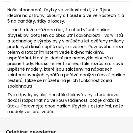
Naše standardní třpytky ve velikostech 1, 2 a 3 jsou
ideální na pstruhy, okouny a tlouště a ve velikostech 4 a
5 na candáty, štiky a lososy.
Jsme hrdí, že můžeme říct, že chod všech našich
třpytek byl dotažen do absolutní dokonalosti. Tvary listů
a technologie výroby byly v průběhu let ověřeny miliony
prodaných kusů napříč celým světem. Rovnováha mezi
tělem a rotačním listem vede k dynamickému
uspořádání, které je ideální pro neobvykle dlouhé a
přesné hody. Náš sortiment se neustále rozrůstá o nové
úspěšné modely, které jsou založeny na nápadech
zainteresovaných rybářů a pečlivé analýze úlovků našich
testerů, takže se můžete na jejich funkčnost zcela
spolehnout!
Tyto třpytky vysílají neustále tlakové vlny, které dravci
dokáží rozpoznat na velkou vzdálenost, což je dráždí k
útoku. Porovnejte chod našich třpytek s ostatními, naše
modely vás přesvědčí.
Z
á
Odebírat newsletter