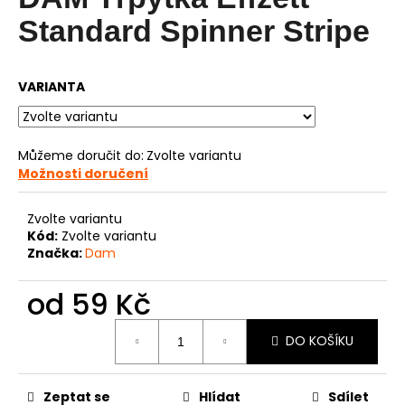
je
0,0
a
Standard Spinner Stripe
z
j
5
í
hvězdiček.
VARIANTA
t
?
Můžeme doručit do:
Zvolte variantu
Možnosti doručení
HLEDAT
Zvolte variantu
Kód:
Zvolte variantu
Značka:
Dam
D
od
59 Kč
o
Měrná
p
DO KOŠÍKU
cena:
o
r
u
Zeptat se
Hlídat
Sdílet