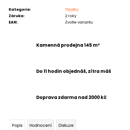
č
u
Kategorie
:
Třpytky
j
Záruka
:
2 roky
e
EAN
:
Zvolte variantu
m
e
Kamenná prodejna 145 m²
Do 11 hodin objednáš, zítra máš
Doprava zdarma nad 2000 kč
Popis
Hodnocení
Diskuze