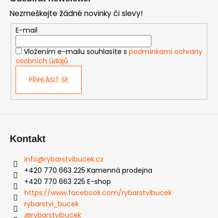
p
Nezmeškejte žádné novinky či slevy!
a
t
E-mail
í
Vložením e-mailu souhlasíte s
podmínkami ochrany
osobních údajů
PŘIHLÁSIT SE
Kontakt
info
@
rybarstvibucek.cz
+420 770 663 225 Kamenná prodejna
+420 770 663 225 E-shop
https://www.facebook.com/rybarstvibucek
rybarstvi_bucek
@rybarstvibucek