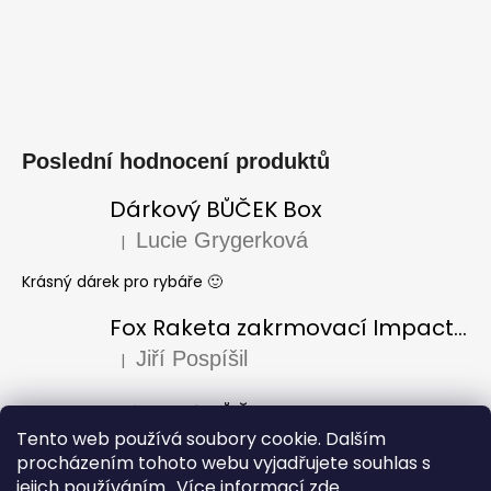
Poslední hodnocení produktů
Dárkový BŮČEK Box
Lucie Grygerková
|
Hodnocení produktu je 5 z 5 hvězdiček.
Krásný dárek pro rybáře 🙂
Fox Raketa zakrmovací Impact Spod
Jiří Pospíšil
|
Hodnocení produktu je 5 z 5 hvězdiček.
Dárkový BŮČEK Box
Tento web používá soubory cookie. Dalším
Laura Varadi
|
Hodnocení produktu je 5 z 5 hvězdiček.
procházením tohoto webu vyjadřujete souhlas s
jejich používáním.. Více informací
zde
.
Dárek pro dědu k narozeninám, za mě úžasný i krásně