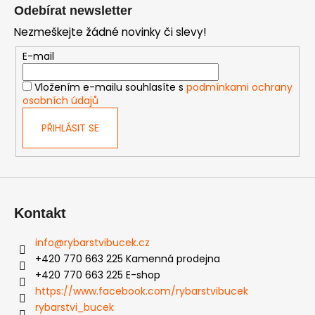
á
Odebírat newsletter
p
Nezmeškejte žádné novinky či slevy!
a
t
E-mail
í
Vložením e-mailu souhlasíte s
podmínkami ochrany
osobních údajů
PŘIHLÁSIT SE
Kontakt
info
@
rybarstvibucek.cz
+420 770 663 225 Kamenná prodejna
+420 770 663 225 E-shop
https://www.facebook.com/rybarstvibucek
rybarstvi_bucek