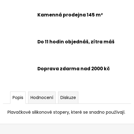
č
u
j
Kamenná prodejna 145 m²
e
m
e
Do 11 hodin objednáš, zítra máš
Doprava zdarma nad 2000 kč
Popis
Hodnocení
Diskuze
Plavačkové silikonové stopery, které se snadno používají.
Z