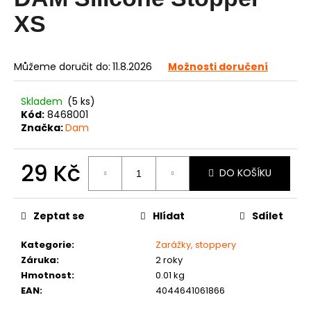
je
0,0
a
XS
z
j
5
í
hvězdiček.
Můžeme doručit do:
11.8.2026
Možnosti doručení
t
?
Skladem
(5 ks)
Kód:
8468001
Značka:
Dam
HLEDAT
29 Kč
DO KOŠÍKU
Měrná
cena:
Zeptat se
Hlídat
Sdílet
D
o
Kategorie
:
Zarážky, stoppery
p
Záruka
:
2 roky
o
Hmotnost
:
0.01 kg
r
EAN
:
4044641061866
u