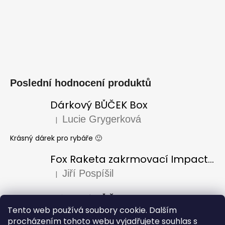
Poslední hodnocení produktů
Dárkový BŮČEK Box
Lucie Grygerková
|
Hodnocení produktu je 5 z 5 hvězdiček.
Krásný dárek pro rybáře 🙂
Fox Raketa zakrmovací Impact Spod
Jiří Pospíšil
|
Hodnocení produktu je 5 z 5 hvězdiček.
Dárkový BŮČEK Box
Tento web používá soubory cookie. Dalším
Laura Varadi
|
Hodnocení produktu je 5 z 5 hvězdiček.
procházením tohoto webu vyjadřujete souhlas s