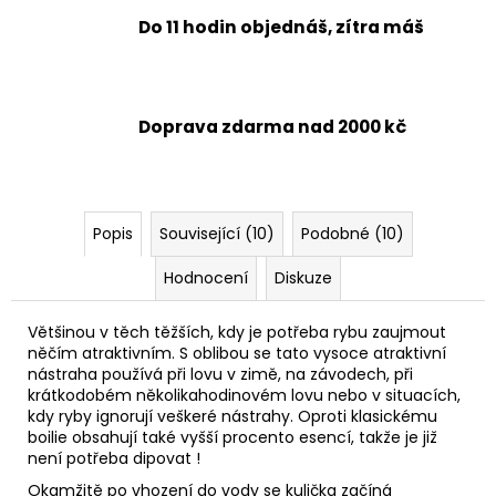
Do 11 hodin objednáš, zítra máš
Doprava zdarma nad 2000 kč
Popis
Související (10)
Podobné (10)
Hodnocení
Diskuze
Většinou v těch těžších, kdy je potřeba rybu zaujmout
něčím atraktivním. S oblibou se tato vysoce atraktivní
nástraha používá při lovu v zimě, na závodech, při
krátkodobém několikahodinovém lovu nebo v situacích,
kdy ryby ignorují veškeré nástrahy. Oproti klasickému
boilie obsahují také vyšší procento esencí, takže je již
není potřeba dipovat !
Okamžitě po vhození do vody se kulička začíná