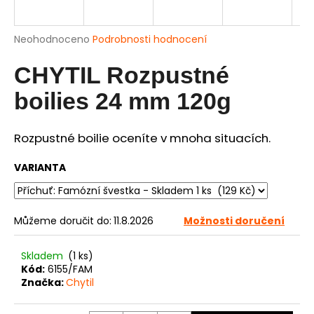
a
j
Průměrné
Neohodnoceno
Podrobnosti hodnocení
í
hodnocení
produktu
CHYTIL Rozpustné
t
je
?
0,0
boilies 24 mm 120g
z
5
hvězdiček.
Rozpustné boilie oceníte v mnoha situacích.
HLEDAT
VARIANTA
Můžeme doručit do:
11.8.2026
Možnosti doručení
D
o
p
Skladem
(1 ks)
Kód:
6155/FAM
o
Značka:
Chytil
r
u