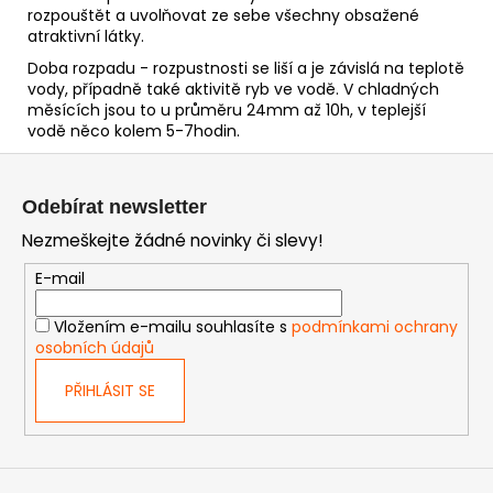
rozpouštět a uvolňovat ze sebe všechny obsažené
atraktivní látky.
Doba rozpadu - rozpustnosti se liší a je závislá na teplotě
vody, případně také aktivitě ryb ve vodě. V chladných
měsících jsou to u průměru 24mm až 10h, v teplejší
vodě něco kolem 5-7hodin.
Z
á
Odebírat newsletter
p
Nezmeškejte žádné novinky či slevy!
a
t
E-mail
í
Vložením e-mailu souhlasíte s
podmínkami ochrany
osobních údajů
PŘIHLÁSIT SE