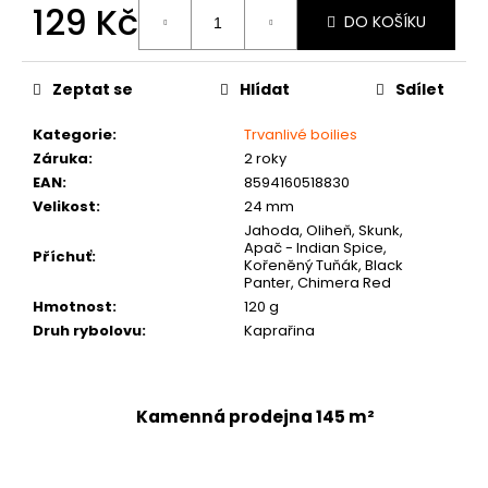
č
129 Kč
DO KOŠÍKU
u
Měrná
j
cena:
e
Zeptat se
Hlídat
Sdílet
m
e
Kategorie
:
Trvanlivé boilies
Záruka
:
2 roky
EAN
:
8594160518830
Velikost
:
24 mm
Jahoda, Oliheň, Skunk,
Apač - Indian Spice,
Příchuť
:
Kořeněný Tuňák, Black
Panter, Chimera Red
Hmotnost
:
120 g
Druh rybolovu
:
Kaprařina
Kamenná prodejna 145 m²