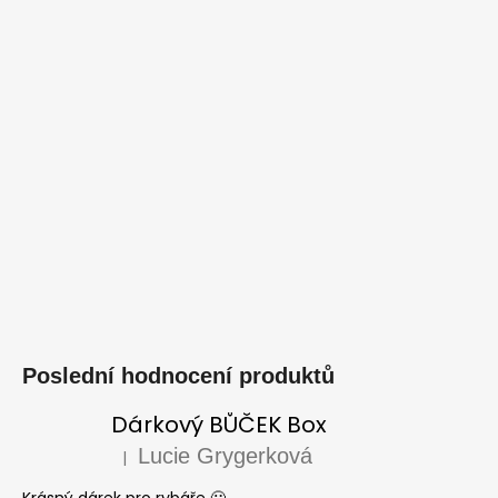
Poslední hodnocení produktů
Dárkový BŮČEK Box
Lucie Grygerková
|
Hodnocení produktu je 5 z 5 hvězdiček.