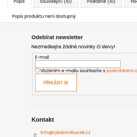
Popis
Související (10)
Podobné (10)
Ho
Popis produktu není dostupný
Z
á
Odebírat newsletter
p
Nezmeškejte žádné novinky či slevy!
a
t
E-mail
í
Vložením e-mailu souhlasíte s
podmínkami o
PŘIHLÁSIT SE
Kontakt
info
@
rybarstvibucek.cz