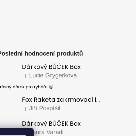
Poslední hodnocení produktů
Dárkový BŮČEK Box
Lucie Grygerková
|
Hodnocení produktu je 5 z 5 hvězdiček.
rásný dárek pro rybáře 🙂
Fox Raketa zakrmovací Impact Spod
Jiří Pospíšil
|
Hodnocení produktu je 5 z 5 hvězdiček.
Dárkový BŮČEK Box
Laura Varadi
|
Hodnocení produktu je 5 z 5 hvězdiček.