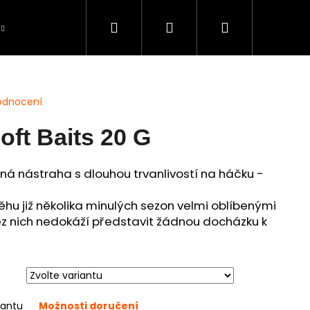
Hledat
Přihlášení
Nákupní
Péče o úlovky
BAZAR použité zboží
S
košík
odnocení
oft Baits 20 G
ná nástraha s dlouhou trvanlivostí na háčku
-
běhu již několika minulých sezon velmi oblíbenými
bez nich nedokáží představit žádnou docházku k
iantu
Možnosti doručení