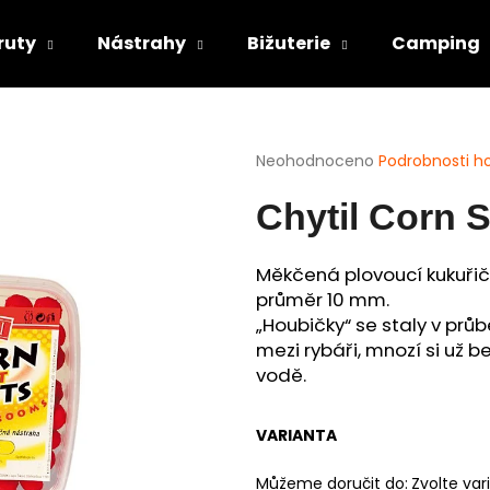
ruty
Nástrahy
Bižuterie
Camping
Co potřebujete najít?
Průměrné
Neohodnoceno
Podrobnosti h
hodnocení
produktu
HLEDAT
Chytil Corn S
je
0,0
z
Měkčená plovoucí kukuřič
5
průměr 10 mm.
Doporučujeme
hvězdiček.
„Houbičky“ se staly v prů
mezi rybáři, mnozí si už 
vodě.
VARIANTA
Můžeme doručit do:
Zvolte var