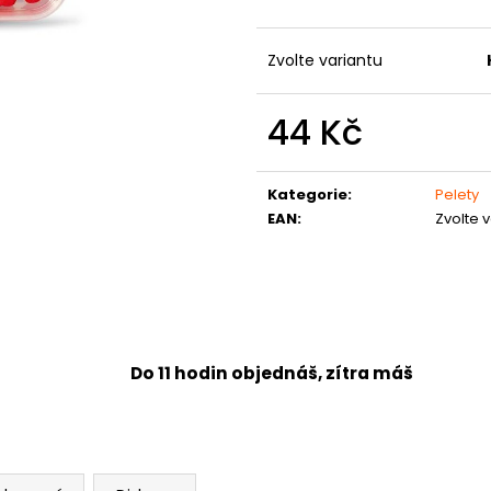
Zvolte variantu
44 Kč
Měrná
cena:
Kategorie
:
Pelety
EAN
:
Zvolte 
Do 11 hodin objednáš, zítra máš