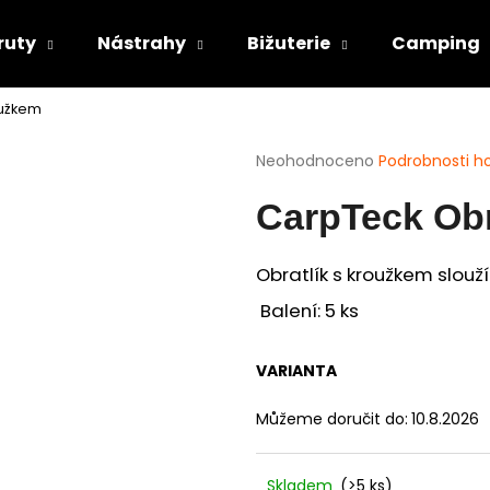
ruty
Nástrahy
Bižuterie
Camping
oužkem
Co potřebujete najít?
Průměrné
Neohodnoceno
Podrobnosti h
hodnocení
produktu
HLEDAT
CarpTeck Obr
je
0,0
z
Obratlík s kroužkem slou
5
Doporučujeme
hvězdiček.
Balení: 5 ks
VARIANTA
Můžeme doručit do:
10.8.2026
Skladem
(>5 ks)