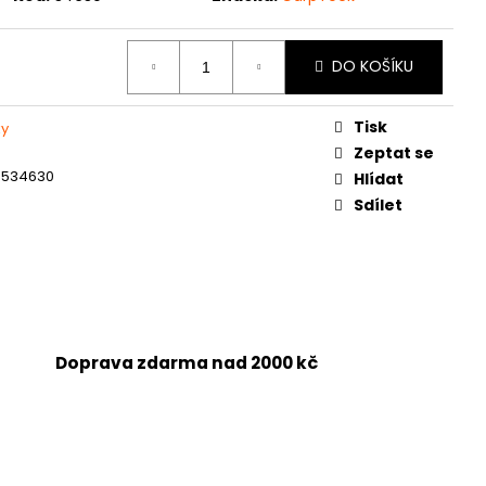
DO KOŠÍKU
Tisk
ky
Zeptat se
4534630
Hlídat
Sdílet
Doprava zdarma nad 2000 kč