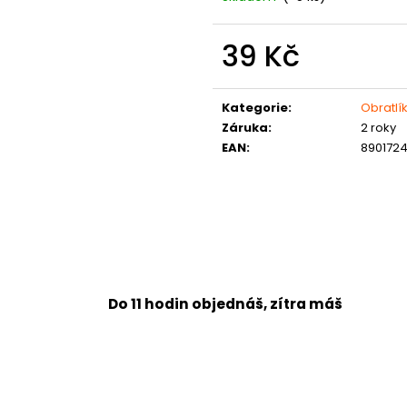
39 Kč
Měrná
cena:
Kategorie
:
Obratlí
Záruka
:
2 roky
EAN
:
890172
Do 11 hodin objednáš, zítra máš