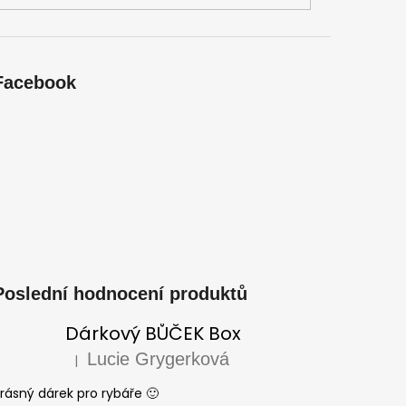
Facebook
Poslední hodnocení produktů
Dárkový BŮČEK Box
Lucie Grygerková
|
Hodnocení produktu je 5 z 5 hvězdiček.
rásný dárek pro rybáře 🙂