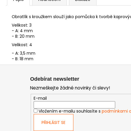
Obratlík s kroužkem slouží jako pomůcka k tvorbě kaprový
Velikost: 3
- A: 4 mm
- B: 20 mm
Velikost: 4
- A: 3,5 mm
- B: 18 mm
Z
á
Odebírat newsletter
p
Nezmeškejte žádné novinky či slevy!
a
t
E-mail
í
Vložením e-mailu souhlasíte s
podmínkami o
PŘIHLÁSIT SE