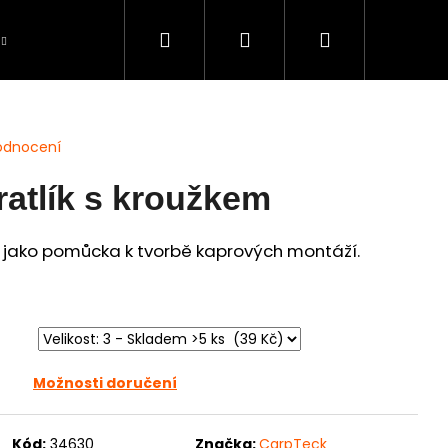
Hledat
Přihlášení
Nákupní
Péče o úlovky
BAZAR použité zboží
S
košík
odnocení
atlík s kroužkem
ží jako pomůcka k tvorbě kaprových montáží.
Možnosti doručení
Kód:
34630
Značka:
CarpTeck