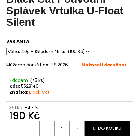
je
0,0
a
Splávek Vrtulka U-Float
z
j
5
Silent
í
hvězdiček.
t
?
VARIANTA
Můžeme doručit do:
11.8.2026
Možnosti doručení
HLEDAT
Skladem
(>5 ks)
Kód:
5528140
Značka:
Black Cat
D
o
361 Kč
–47 %
190 Kč
p
o
Měrná
r
DO KOŠÍKU
cena:
u