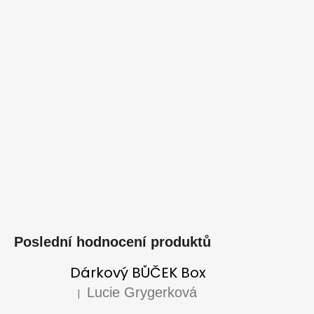
Poslední hodnocení produktů
Dárkový BŮČEK Box
Lucie Grygerková
|
Hodnocení produktu je 5 z 5 hvězdiček.