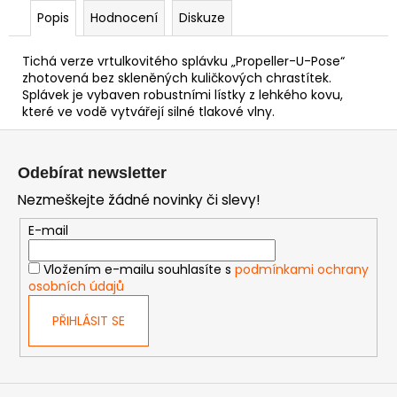
Popis
Hodnocení
Diskuze
Tichá verze vrtulkovitého splávku „Propeller-U-Pose“
zhotovená bez skleněných kuličkových chrastítek.
Splávek je vybaven robustními lístky z lehkého kovu,
které ve vodě vytvářejí silné tlakové vlny.
Z
á
Odebírat newsletter
p
Nezmeškejte žádné novinky či slevy!
a
t
E-mail
í
Vložením e-mailu souhlasíte s
podmínkami ochrany
osobních údajů
PŘIHLÁSIT SE