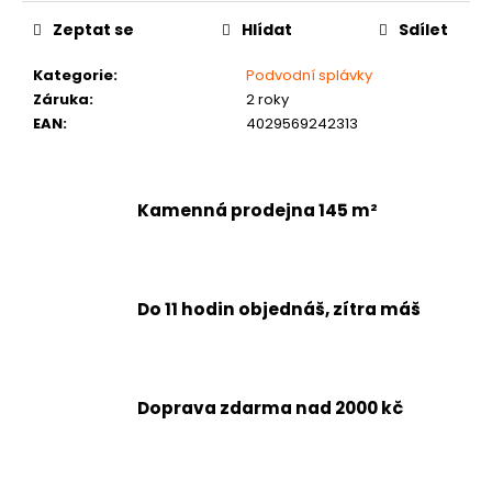
č
u
Zeptat se
Hlídat
Sdílet
j
e
Kategorie
:
Podvodní splávky
m
Záruka
:
2 roky
e
EAN
:
4029569242313
Kamenná prodejna 145 m²
Do 11 hodin objednáš, zítra máš
Doprava zdarma nad 2000 kč