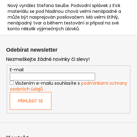
Nový vynález Stefana Seuße. Podvodní splávek z EVA
materiálu se pod hladinou chová velmi nenápadně a
může být nasprejován posilovačem. Má velmi štíhlý,
nenápadný tvar a během testování si připsal na své
konto několik výjimečných úlovků.
Z
á
Odebírat newsletter
p
Nezmeškejte žádné novinky či slevy!
a
t
E-mail
í
Vložením e-mailu souhlasíte s
podmínkami ochrany
osobních údajů
PŘIHLÁSIT SE