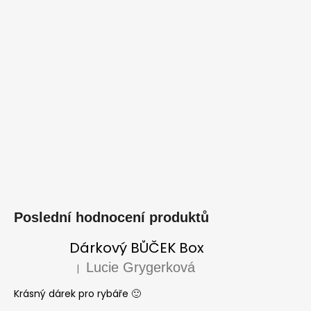
Poslední hodnocení produktů
Dárkový BŮČEK Box
Lucie Grygerková
|
Hodnocení produktu je 5 z 5 hvězdiček.
Krásný dárek pro rybáře 🙂