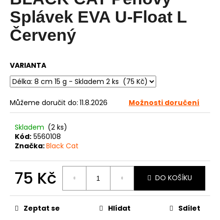
je
0,0
a
Splávek EVA U-Float L
z
j
5
Červený
í
hvězdiček.
t
?
VARIANTA
Můžeme doručit do:
11.8.2026
Možnosti doručení
HLEDAT
Skladem
(2 ks)
Kód:
5560108
Značka:
Black Cat
D
o
75 Kč
DO KOŠÍKU
p
o
Měrná
cena:
r
Zeptat se
Hlídat
Sdílet
u