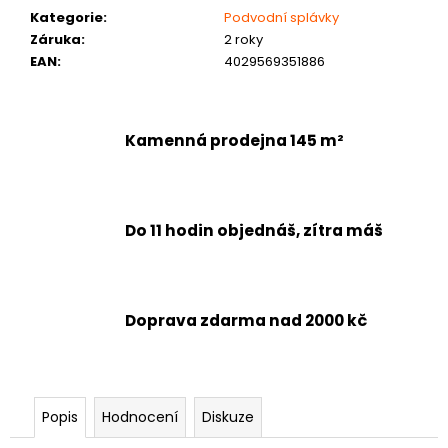
č
Kategorie
:
Podvodní splávky
u
Záruka
:
2 roky
j
EAN
:
4029569351886
e
m
e
Kamenná prodejna 145 m²
Do 11 hodin objednáš, zítra máš
Doprava zdarma nad 2000 kč
Popis
Hodnocení
Diskuze