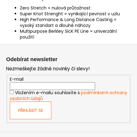
Zero Stretch = nulová průtažnost
Super Knot Strenght = vynikající pevnost v uzlu
High Performance & Long Distance Casting =
vysoký standart a dlouhé náhozy
Multipurpose Berkley SicK PE Line = univerzální
použití
Z
á
Odebírat newsletter
p
Nezmeškejte žádné novinky či slevy!
a
t
E-mail
í
Vložením e-mailu souhlasíte s
podmínkami ochrany
osobních údajů
PŘIHLÁSIT SE