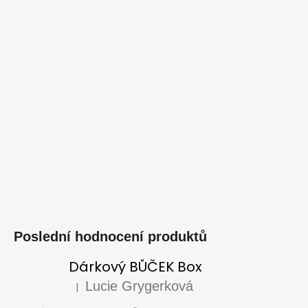
Poslední hodnocení produktů
Dárkový BŮČEK Box
Lucie Grygerková
|
Hodnocení produktu je 5 z 5 hvězdiček.