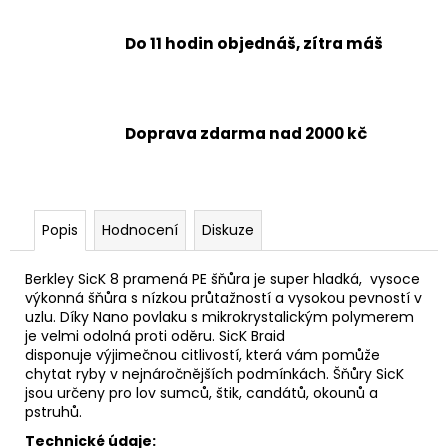
Do 11 hodin objednáš, zítra máš
Doprava zdarma nad 2000 kč
Popis
Hodnocení
Diskuze
Berkley SicK 8 pramená PE šňůra je super hladká, vysoce
výkonná šňůra s nízkou průtažností a vysokou pevností v
uzlu. Díky Nano povlaku s mikrokrystalickým polymerem
je velmi odolná proti oděru. SicK Braid
disponuje výjimečnou citlivostí, která vám pomůže
chytat ryby v nejnáročnějších podmínkách. Šňůry SicK
jsou určeny pro lov sumců, štik, candátů, okounů a
pstruhů.
Technické údaje: