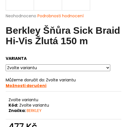
a
j
Průměrné
Neohodnoceno
Podrobnosti hodnocení
í
hodnocení
produktu
Berkley Šňůra Sick Braid
t
je
?
0,0
Hi-Vis Žlutá 150 m
z
5
hvězdiček.
VARIANTA
HLEDAT
Můžeme doručit do:
Zvolte variantu
Možnosti doručení
D
o
Zvolte variantu
p
Kód:
Zvolte variantu
o
Značka:
BERKLEY
r
u
477 Kč