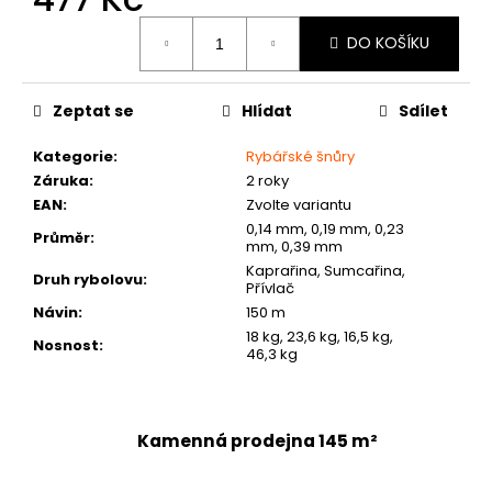
č
Měrná
u
DO KOŠÍKU
cena:
j
e
m
Zeptat se
Hlídat
Sdílet
e
Kategorie
:
Rybářské šnůry
Záruka
:
2 roky
EAN
:
Zvolte variantu
0,14 mm, 0,19 mm, 0,23
Průměr
:
mm, 0,39 mm
Kaprařina, Sumcařina,
Druh rybolovu
:
Přívlač
Návin
:
150 m
18 kg, 23,6 kg, 16,5 kg,
Nosnost
:
46,3 kg
Kamenná prodejna 145 m²